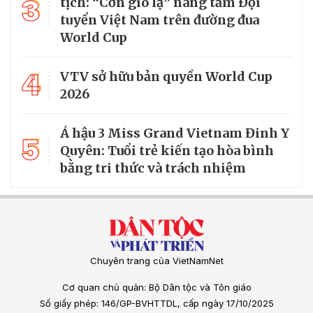
3
tịch: “Cơn gió lạ” nâng tầm Đội
tuyển Việt Nam trên đường đua
World Cup
4
VTV sở hữu bản quyền World Cup
2026
Á hậu 3 Miss Grand Vietnam Đinh Y
5
Quyên: Tuổi trẻ kiến tạo hòa bình
bằng tri thức và trách nhiệm
Chuyên trang của VietNamNet
Cơ quan chủ quản: Bộ Dân tộc và Tôn giáo
Số giấy phép: 146/GP-BVHTTDL, cấp ngày 17/10/2025