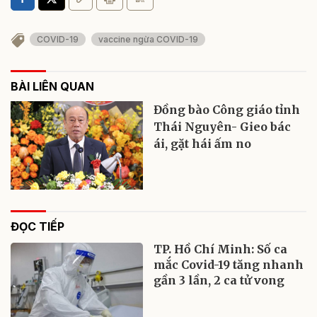
COVID-19
vaccine ngừa COVID-19
BÀI LIÊN QUAN
Đồng bào Công giáo tỉnh
Thái Nguyên- Gieo bác
ái, gặt hái ấm no
ĐỌC TIẾP
TP. Hồ Chí Minh: Số ca
mắc Covid-19 tăng nhanh
gần 3 lần, 2 ca tử vong