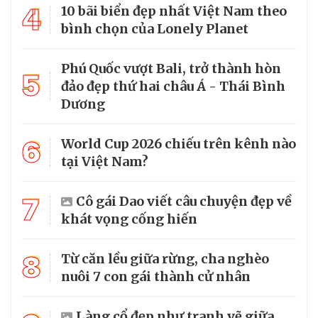
4
10 bãi biển đẹp nhất Việt Nam theo
bình chọn của Lonely Planet
Phú Quốc vượt Bali, trở thành hòn
5
đảo đẹp thứ hai châu Á - Thái Bình
Dương
6
World Cup 2026 chiếu trên kênh nào
tại Việt Nam?
7
Cô gái Dao viết câu chuyện đẹp về
khát vọng cống hiến
8
Từ căn lều giữa rừng, cha nghèo
nuôi 7 con gái thành cử nhân
Làng cổ đẹp như tranh vẽ giữa