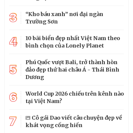
3
“Kho báu xanh” nơi đại ngàn
Trường Sơn
4
10 bãi biển đẹp nhất Việt Nam theo
bình chọn của Lonely Planet
Phú Quốc vượt Bali, trở thành hòn
5
đảo đẹp thứ hai châu Á - Thái Bình
Dương
6
World Cup 2026 chiếu trên kênh nào
tại Việt Nam?
7
Cô gái Dao viết câu chuyện đẹp về
khát vọng cống hiến