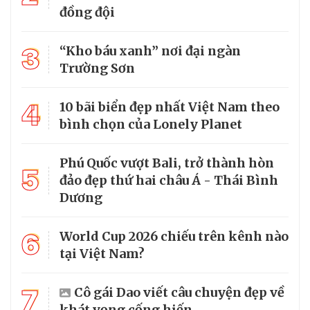
đồng đội
3
“Kho báu xanh” nơi đại ngàn
Trường Sơn
4
10 bãi biển đẹp nhất Việt Nam theo
bình chọn của Lonely Planet
Phú Quốc vượt Bali, trở thành hòn
5
đảo đẹp thứ hai châu Á - Thái Bình
Dương
6
World Cup 2026 chiếu trên kênh nào
tại Việt Nam?
7
Cô gái Dao viết câu chuyện đẹp về
khát vọng cống hiến