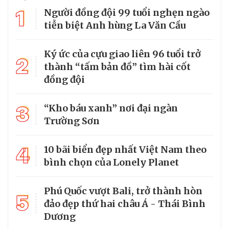
1
Người đồng đội 99 tuổi nghẹn ngào
tiễn biệt Anh hùng La Văn Cầu
Ký ức của cựu giao liên 96 tuổi trở
2
thành “tấm bản đồ” tìm hài cốt
đồng đội
3
“Kho báu xanh” nơi đại ngàn
Trường Sơn
4
10 bãi biển đẹp nhất Việt Nam theo
bình chọn của Lonely Planet
Phú Quốc vượt Bali, trở thành hòn
5
đảo đẹp thứ hai châu Á - Thái Bình
Dương