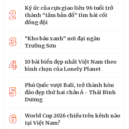
Ký ức của cựu giao liên 96 tuổi trở
2
thành “tấm bản đồ” tìm hài cốt
đồng đội
3
“Kho báu xanh” nơi đại ngàn
Trường Sơn
4
10 bãi biển đẹp nhất Việt Nam theo
bình chọn của Lonely Planet
Phú Quốc vượt Bali, trở thành hòn
5
đảo đẹp thứ hai châu Á - Thái Bình
Dương
6
World Cup 2026 chiếu trên kênh nào
tại Việt Nam?