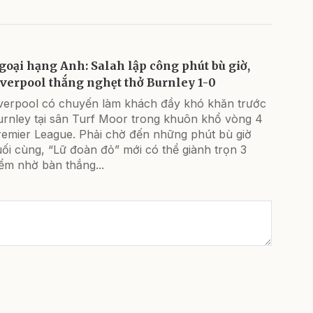
goại hạng Anh: Salah lập công phút bù giờ,
iverpool thắng nghẹt thở Burnley 1-0
iverpool có chuyến làm khách đầy khó khăn trước
urnley tại sân Turf Moor trong khuôn khổ vòng 4
remier League. Phải chờ đến những phút bù giờ
ối cùng, “Lữ đoàn đỏ” mới có thể giành trọn 3
ểm nhờ bàn thắng...