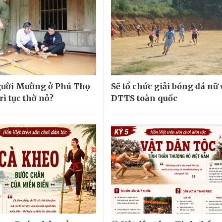
gười Mường ở Phú Thọ
Sẽ tổ chức giải bóng đá nữ
rì tục thờ nỏ?
DTTS toàn quốc