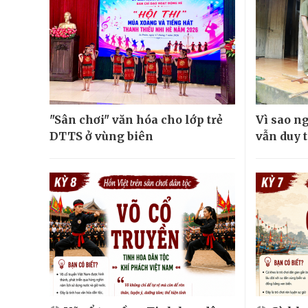
"Sân chơi" văn hóa cho lớp trẻ
Vì sao n
DTTS ở vùng biên
vẫn duy t