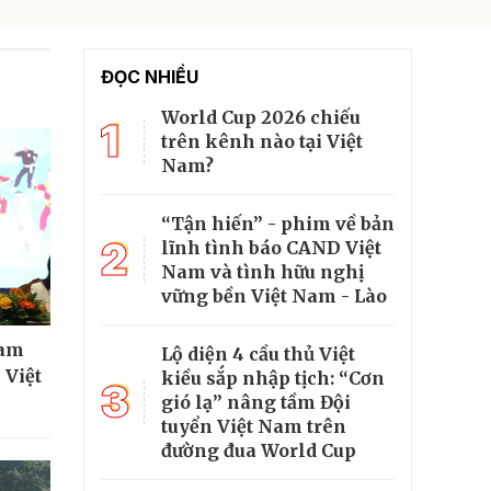
ĐỌC NHIỀU
World Cup 2026 chiếu
1
trên kênh nào tại Việt
Nam?
“Tận hiến” - phim về bản
2
lĩnh tình báo CAND Việt
Nam và tình hữu nghị
vững bền Việt Nam - Lào
ham
Lộ diện 4 cầu thủ Việt
 Việt
kiều sắp nhập tịch: “Cơn
3
gió lạ” nâng tầm Đội
tuyển Việt Nam trên
đường đua World Cup