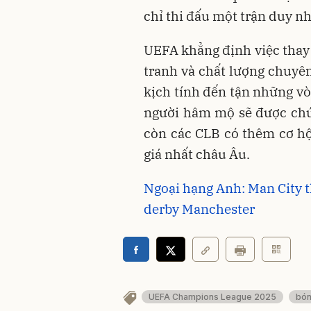
chỉ thi đấu một trận duy nh
UEFA khẳng định việc thay 
tranh và chất lượng chuyên
kịch tính đến tận những vò
người hâm mộ sẽ được chứ
còn các CLB có thêm cơ hộ
giá nhất châu Âu.
Ngoại hạng Anh: Man City t
derby Manchester
UEFA Champions League 2025
bón