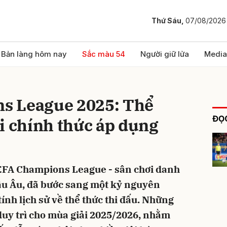
Thứ Sáu,
07/08/2026
bình luận
Bản làng hôm nay
Sắc màu 54
Người giữ lửa
Media
s League 2025: Thể
ĐỌC
i chính thức áp dụng
EFA Champions League - sân chơi danh
Hủy
G
hâu Âu, đã bước sang một kỷ nguyên
tính lịch sử về thể thức thi đấu. Những
 duy trì cho mùa giải 2025/2026, nhằm