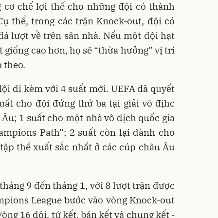
 cơ chế lợi thế cho những đội có thành
Cụ thể, trong các trận Knock-out, đội có
á lượt về trên sân nhà. Nếu một đội hạt
t giống cao hơn, họ sẽ “thừa hưởng” vị trí
 theo.
đội đi kèm với 4 suất mới. UEFA đã quyết
ất cho đội đứng thứ ba tại giải vô địhc
 Âu; 1 suất cho một nhà vô địch quốc gia
ampions Path”; 2 suất còn lại dành cho
 tập thể xuất sắc nhất ở các cúp châu Âu
tháng 9 đến tháng 1, với 8 lượt trận được
hampions League bước vào vòng Knock-out
òng 16 đội, tứ kết, bán kết và chung kết -