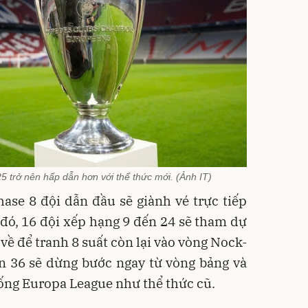
trở nên hấp dẫn hơn với thể thức mới. (Ảnh IT)
ase 8 đội dẫn đầu sẽ giành vé trực tiếp
 đó, 16 đội xếp hạng 9 đến 24 sẽ tham dự
 về để tranh 8 suất còn lại vào vòng Nock-
ến 36 sẽ dừng bước ngay từ vòng bảng và
ống Europa League như thể thức cũ.