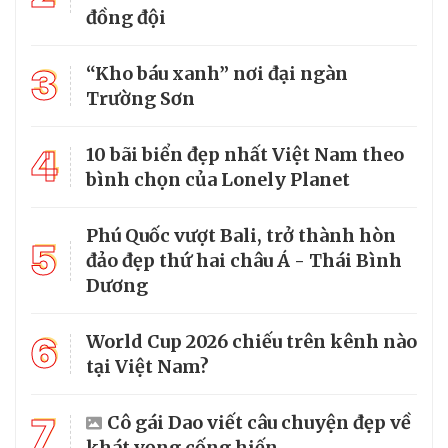
đồng đội
3
“Kho báu xanh” nơi đại ngàn
Trường Sơn
4
10 bãi biển đẹp nhất Việt Nam theo
bình chọn của Lonely Planet
Phú Quốc vượt Bali, trở thành hòn
5
đảo đẹp thứ hai châu Á - Thái Bình
Dương
6
World Cup 2026 chiếu trên kênh nào
tại Việt Nam?
7
Cô gái Dao viết câu chuyện đẹp về
khát vọng cống hiến