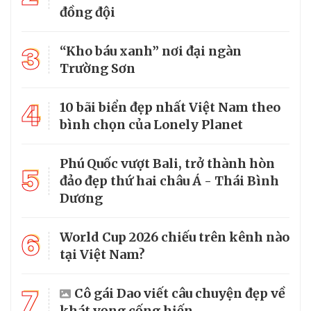
đồng đội
3
“Kho báu xanh” nơi đại ngàn
Trường Sơn
4
10 bãi biển đẹp nhất Việt Nam theo
bình chọn của Lonely Planet
Phú Quốc vượt Bali, trở thành hòn
5
đảo đẹp thứ hai châu Á - Thái Bình
Dương
6
World Cup 2026 chiếu trên kênh nào
tại Việt Nam?
7
Cô gái Dao viết câu chuyện đẹp về
khát vọng cống hiến