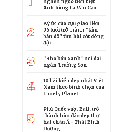
1
nghẹn ngào tiễn biệt
Anh hùng La Văn Cầu
Ký ức của cựu giao liên
2
96 tuổi trở thành “tấm
bản đồ” tìm hài cốt đồng
đội
3
“Kho báu xanh” nơi đại
ngàn Trường Sơn
10 bãi biển đẹp nhất Việt
4
Nam theo bình chọn của
Lonely Planet
Phú Quốc vượt Bali, trở
5
thành hòn đảo đẹp thứ
hai châu Á - Thái Bình
Dương