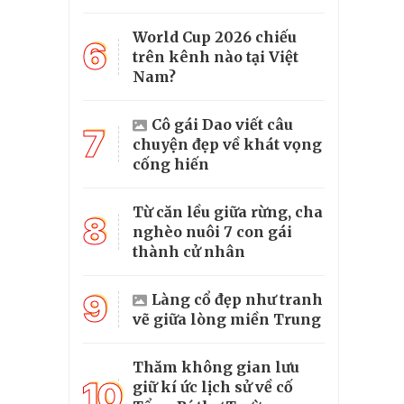
World Cup 2026 chiếu
6
trên kênh nào tại Việt
Nam?
Cô gái Dao viết câu
7
chuyện đẹp về khát vọng
cống hiến
Từ căn lều giữa rừng, cha
8
nghèo nuôi 7 con gái
thành cử nhân
9
Làng cổ đẹp như tranh
vẽ giữa lòng miền Trung
Thăm không gian lưu
10
giữ kí ức lịch sử về cố