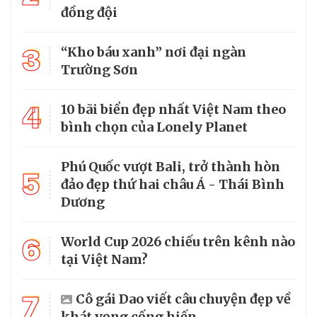
đồng đội
3
“Kho báu xanh” nơi đại ngàn
Trường Sơn
4
10 bãi biển đẹp nhất Việt Nam theo
bình chọn của Lonely Planet
Phú Quốc vượt Bali, trở thành hòn
5
đảo đẹp thứ hai châu Á - Thái Bình
Dương
6
World Cup 2026 chiếu trên kênh nào
tại Việt Nam?
7
Cô gái Dao viết câu chuyện đẹp về
khát vọng cống hiến