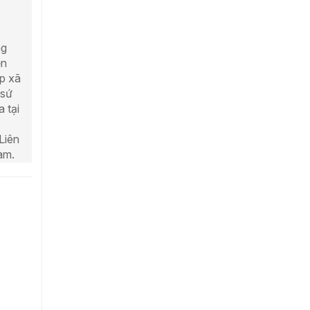
ng
ễn
p xã
 sứ
 tại
Liên
am.