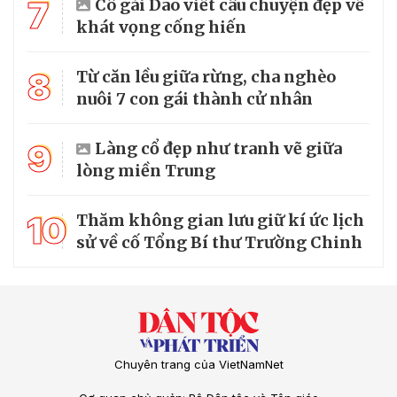
7
Cô gái Dao viết câu chuyện đẹp về
khát vọng cống hiến
8
Từ căn lều giữa rừng, cha nghèo
nuôi 7 con gái thành cử nhân
9
Làng cổ đẹp như tranh vẽ giữa
lòng miền Trung
10
Thăm không gian lưu giữ kí ức lịch
sử về cố Tổng Bí thư Trường Chinh
Chuyên trang của VietNamNet