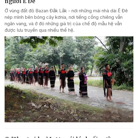
người Ê Đê
Ở vùng đất đỏ Bazan Đắk Lắk - nơi những mái nhà dài Ê Đê
nép mình bên bóng cây kơnia, nơi tiếng cồng chiêng vẫn
ngân vang, và ở đó những giá trị của chế độ mẫu hệ vẫn
được lưu truyền qua nhiều thế hệ.