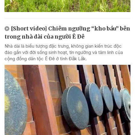
[Short video] Chiêm ngưỡng “kho báu” bên
trong nhà dài của người Ê Đê
Nhà dài là biểu tượng đặc trưng, không gian kiến trúc độc
đáo gắn với đời sống sinh hoạt, tín ngưỡng và tâm linh của
cộng đồng dân tộc Ê Đê ở tỉnh Đắk Lắk.