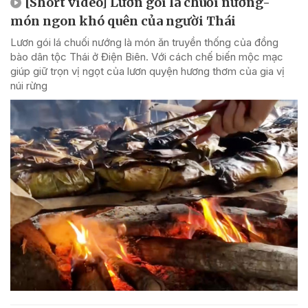
[Short video] Lươn gói lá chuối nướng-
món ngon khó quên của người Thái
Lươn gói lá chuối nướng là món ăn truyền thống của đồng
bào dân tộc Thái ở Điện Biên. Với cách chế biến mộc mạc
giúp giữ trọn vị ngọt của lươn quyện hương thơm của gia vị
núi rừng