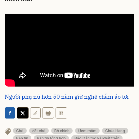
Người phụ nữ hơn 50 năm giữ nghề chằm áo tơi
Chè
đất chè
Bố chính
Ươm mầm
Chùa Hang
Bản tin
Bản tin tổng hợp
Báo Dân tộc và Phát triển