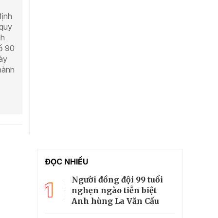
định
 quy
nh
số 90
gày
 hành
ĐỌC NHIỀU
Người đồng đội 99 tuổi
1
nghẹn ngào tiễn biệt
Anh hùng La Văn Cầu