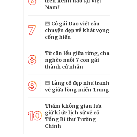
6
trên kênh nào tại Việt
Nam?
Cô gái Dao viết câu
7
chuyện đẹp về khát vọng
cống hiến
Từ căn lều giữa rừng, cha
8
nghèo nuôi 7 con gái
thành cử nhân
9
Làng cổ đẹp như tranh
vẽ giữa lòng miền Trung
Thăm không gian lưu
10
giữ kí ức lịch sử về cố
Tổng Bí thư Trường
Chinh