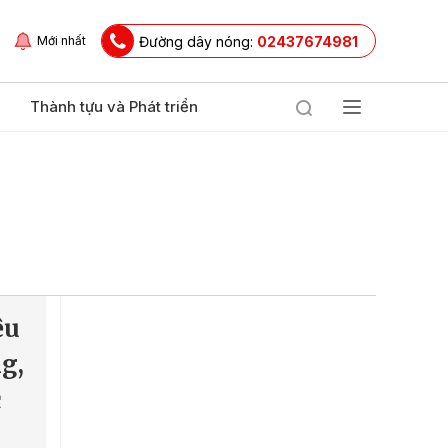
Đường dây nóng:
02437674981
Mới nhất
Thành tựu và Phát triển
ệu
g,
c