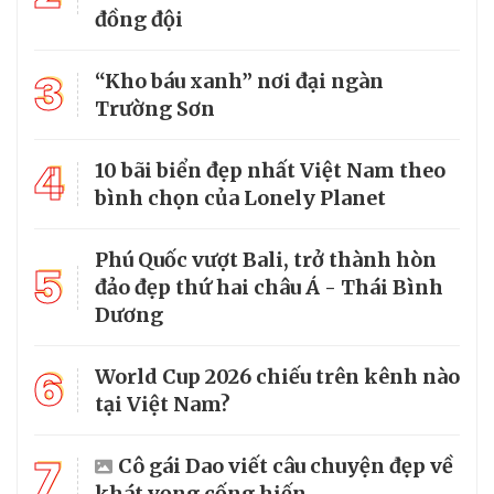
đồng đội
3
“Kho báu xanh” nơi đại ngàn
Trường Sơn
4
10 bãi biển đẹp nhất Việt Nam theo
bình chọn của Lonely Planet
Phú Quốc vượt Bali, trở thành hòn
5
đảo đẹp thứ hai châu Á - Thái Bình
Dương
6
World Cup 2026 chiếu trên kênh nào
tại Việt Nam?
7
Cô gái Dao viết câu chuyện đẹp về
khát vọng cống hiến