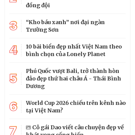
đồng đội
3
“Kho báu xanh” nơi đại ngàn
Trường Sơn
4
10 bãi biển đẹp nhất Việt Nam theo
bình chọn của Lonely Planet
Phú Quốc vượt Bali, trở thành hòn
5
đảo đẹp thứ hai châu Á - Thái Bình
Dương
6
World Cup 2026 chiếu trên kênh nào
tại Việt Nam?
7
Cô gái Dao viết câu chuyện đẹp về
khát vọng cống hiến