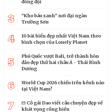
đồng đội
3
“Kho báu xanh” nơi đại ngàn
Trường Sơn
4
10 bãi biển đẹp nhất Việt Nam theo
bình chọn của Lonely Planet
Phú Quốc vượt Bali, trở thành hòn
5
đảo đẹp thứ hai châu Á - Thái Bình
Dương
6
World Cup 2026 chiếu trên kênh nào
tại Việt Nam?
7
Cô gái Dao viết câu chuyện đẹp về
khát vọng cống hiến