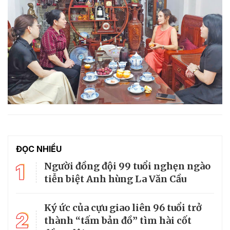
ĐỌC NHIỀU
1
Người đồng đội 99 tuổi nghẹn ngào
tiễn biệt Anh hùng La Văn Cầu
Ký ức của cựu giao liên 96 tuổi trở
2
thành “tấm bản đồ” tìm hài cốt