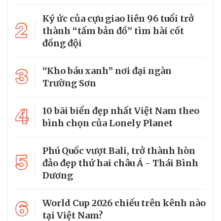
Ký ức của cựu giao liên 96 tuổi trở
2
thành “tấm bản đồ” tìm hài cốt
đồng đội
3
“Kho báu xanh” nơi đại ngàn
Trường Sơn
4
10 bãi biển đẹp nhất Việt Nam theo
bình chọn của Lonely Planet
Phú Quốc vượt Bali, trở thành hòn
5
đảo đẹp thứ hai châu Á - Thái Bình
Dương
6
World Cup 2026 chiếu trên kênh nào
tại Việt Nam?