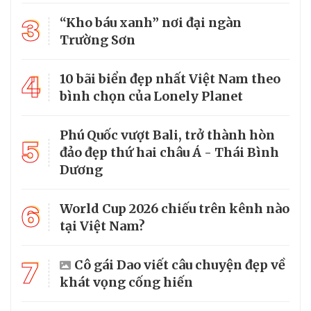
3
“Kho báu xanh” nơi đại ngàn
Trường Sơn
4
10 bãi biển đẹp nhất Việt Nam theo
bình chọn của Lonely Planet
Phú Quốc vượt Bali, trở thành hòn
5
đảo đẹp thứ hai châu Á - Thái Bình
Dương
6
World Cup 2026 chiếu trên kênh nào
tại Việt Nam?
7
Cô gái Dao viết câu chuyện đẹp về
khát vọng cống hiến