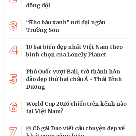
đồng đội
3
“Kho báu xanh” nơi đại ngàn
Trường Sơn
4
10 bãi biển đẹp nhất Việt Nam theo
bình chọn của Lonely Planet
Phú Quốc vượt Bali, trở thành hòn
5
đảo đẹp thứ hai châu Á - Thái Bình
Dương
6
World Cup 2026 chiếu trên kênh nào
tại Việt Nam?
7
Cô gái Dao viết câu chuyện đẹp về
khát vọng cống hiến