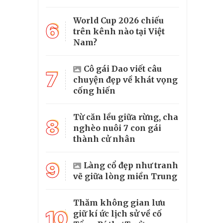
World Cup 2026 chiếu
6
trên kênh nào tại Việt
Nam?
Cô gái Dao viết câu
7
chuyện đẹp về khát vọng
cống hiến
Từ căn lều giữa rừng, cha
8
nghèo nuôi 7 con gái
thành cử nhân
9
Làng cổ đẹp như tranh
vẽ giữa lòng miền Trung
Thăm không gian lưu
10
giữ kí ức lịch sử về cố