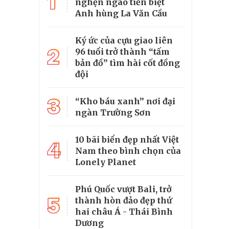
1
nghẹn ngào tiễn biệt
Anh hùng La Văn Cầu
Ký ức của cựu giao liên
2
96 tuổi trở thành “tấm
bản đồ” tìm hài cốt đồng
đội
3
“Kho báu xanh” nơi đại
ngàn Trường Sơn
10 bãi biển đẹp nhất Việt
4
Nam theo bình chọn của
Lonely Planet
Phú Quốc vượt Bali, trở
5
thành hòn đảo đẹp thứ
hai châu Á - Thái Bình
Dương