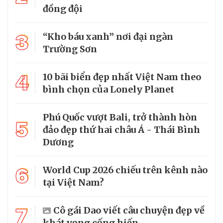
đồng đội
3
“Kho báu xanh” nơi đại ngàn
Trường Sơn
4
10 bãi biển đẹp nhất Việt Nam theo
bình chọn của Lonely Planet
Phú Quốc vượt Bali, trở thành hòn
5
đảo đẹp thứ hai châu Á - Thái Bình
Dương
6
World Cup 2026 chiếu trên kênh nào
tại Việt Nam?
7
Cô gái Dao viết câu chuyện đẹp về
khát vọng cống hiến