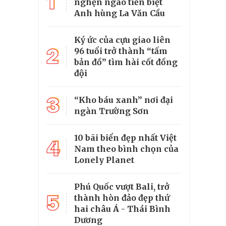
1
nghẹn ngào tiễn biệt
Anh hùng La Văn Cầu
Ký ức của cựu giao liên
2
96 tuổi trở thành “tấm
bản đồ” tìm hài cốt đồng
đội
3
“Kho báu xanh” nơi đại
ngàn Trường Sơn
10 bãi biển đẹp nhất Việt
4
Nam theo bình chọn của
Lonely Planet
Phú Quốc vượt Bali, trở
5
thành hòn đảo đẹp thứ
hai châu Á - Thái Bình
Dương