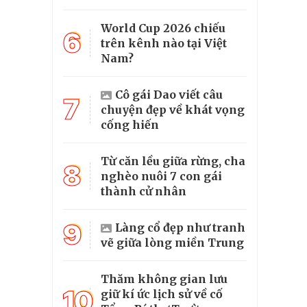
World Cup 2026 chiếu
6
trên kênh nào tại Việt
Nam?
Cô gái Dao viết câu
7
chuyện đẹp về khát vọng
cống hiến
Từ căn lều giữa rừng, cha
8
nghèo nuôi 7 con gái
thành cử nhân
9
Làng cổ đẹp như tranh
vẽ giữa lòng miền Trung
Thăm không gian lưu
10
giữ kí ức lịch sử về cố