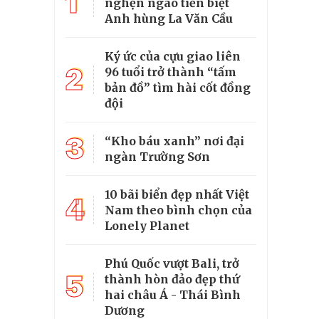
1
nghẹn ngào tiễn biệt
Anh hùng La Văn Cầu
Ký ức của cựu giao liên
2
96 tuổi trở thành “tấm
bản đồ” tìm hài cốt đồng
đội
3
“Kho báu xanh” nơi đại
ngàn Trường Sơn
10 bãi biển đẹp nhất Việt
4
Nam theo bình chọn của
Lonely Planet
Phú Quốc vượt Bali, trở
5
thành hòn đảo đẹp thứ
hai châu Á - Thái Bình
Dương