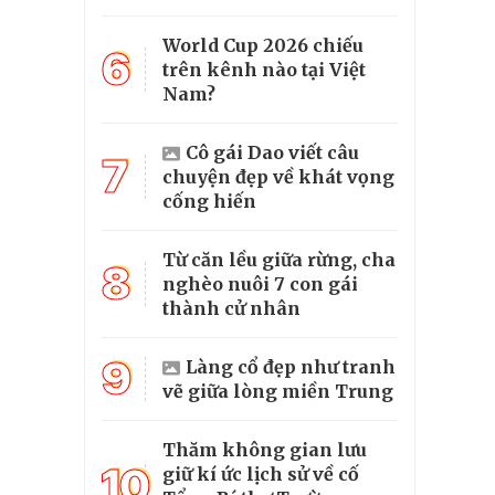
World Cup 2026 chiếu
6
trên kênh nào tại Việt
Nam?
Cô gái Dao viết câu
7
chuyện đẹp về khát vọng
cống hiến
Từ căn lều giữa rừng, cha
8
nghèo nuôi 7 con gái
thành cử nhân
9
Làng cổ đẹp như tranh
vẽ giữa lòng miền Trung
Thăm không gian lưu
10
giữ kí ức lịch sử về cố