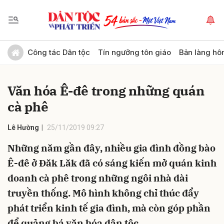
Gửi bình luận
Công tác Dân tộc
Tín ngưỡng tôn giáo
Bản làng hô
Văn hóa Ê-đê trong những quán
cà phê
Lê Hường
25/11/2019 09:27
Những năm gần đây, nhiều gia đình đồng bào
Hủy
Gửi
Ê-đê ở Đăk Lăk đã có sáng kiến mở quán kinh
doanh cà phê trong những ngôi nhà dài
truyền thống. Mô hình không chỉ thúc đẩy
phát triển kinh tế gia đình, mà còn góp phần
để quảng bá văn hóa dân tộc.