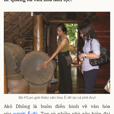
Bà H’Len giới thiệu văn hóa Ê-đê tại cà phê Arul
Akô Dhông là buôn điển hình về văn hóa
của
người Ê-đê
. Tuy có nhiều nhà xây hiện đại