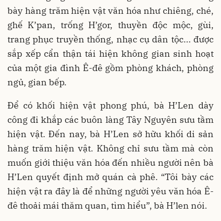
bày hàng trăm hiện vật văn hóa như chiêng, ché,
ghế K’pan, trống H’gor, thuyền độc mộc, gùi,
trang phục truyền thống, nhạc cụ dân tộc... được
sắp xếp cẩn thận tái hiện không gian sinh hoạt
của một gia đình Ê-đê gồm phòng khách, phòng
ngủ, gian bếp.
Để có khối hiện vật phong phú, bà H’Len dày
công đi khắp các buôn làng Tây Nguyên sưu tầm
hiện vật. Đến nay, bà H’Len sở hữu khối di sản
hàng trăm hiện vật. Không chỉ sưu tầm mà còn
muốn giới thiệu văn hóa đến nhiều người nên bà
H’Len quyết định mở quán cà phê. “Tôi bày các
hiện vật ra đây là để những người yêu văn hóa Ê-
đê thoải mái thăm quan, tìm hiểu”, bà H’len nói.