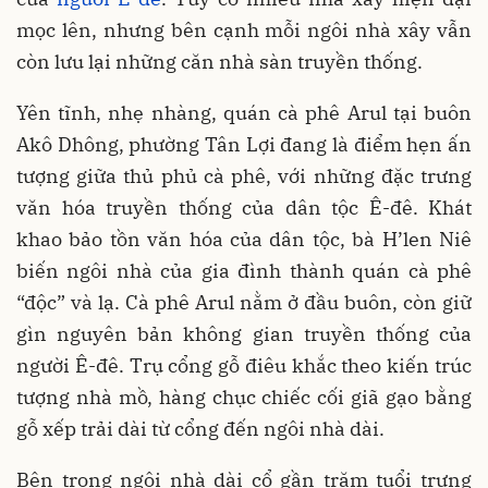
mọc lên, nhưng bên cạnh mỗi ngôi nhà xây vẫn
còn lưu lại những căn nhà sàn truyền thống.
Yên tĩnh, nhẹ nhàng, quán cà phê Arul tại buôn
Akô Dhông, phường Tân Lợi đang là điểm hẹn ấn
tượng giữa thủ phủ cà phê, với những đặc trưng
văn hóa truyền thống của dân tộc Ê-đê. Khát
khao bảo tồn văn hóa của dân tộc, bà H’len Niê
biến ngôi nhà của gia đình thành quán cà phê
“độc” và lạ. Cà phê Arul nằm ở đầu buôn, còn giữ
gìn nguyên bản không gian truyền thống của
người Ê-đê. Trụ cổng gỗ điêu khắc theo kiến trúc
tượng nhà mồ, hàng chục chiếc cối giã gạo bằng
gỗ xếp trải dài từ cổng đến ngôi nhà dài.
Bên trong ngôi nhà dài cổ gần trăm tuổi trưng