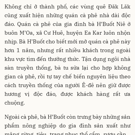
Không chỉ ở thành phố, các vùng quê Đăk Lăk
cũng xuất hiện những quán cà phê nhà dài độc
đáo. Quán cà phê của gia đình bà H’Buốt Niê ở
buôn M’Oa, xã Cư Huê, huyện Ea Kar luôn nhộn
nhịp. Bà H’Buốt cho biết mới mở quán cà phê này
hơn 1 năm, nhưng rất nhiều khách trong ngoài
khu vực tìm đến thưởng thức. Tận dụng ngôi nhà
sàn truyền thống, bà tu sửa lại cho hợp không
gian cà phê, rồi tự tay chế biến nguyên liệu theo
cách truyền thống của người Ê-đê nên giữ được
hương vị độc đáo, được khách hàng rất ưa
chuộng.
Ngoài cà phê, bà H’Buốt còn trưng bày những sản
phẩm nông nghiệp do gia đình sản xuất như
măng rừng, tiêu, trang phục thổ cẩm, rượu cần…