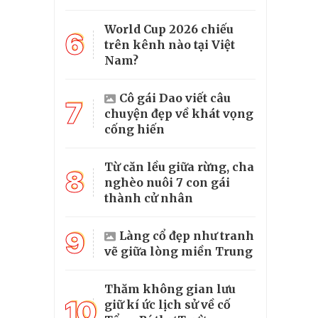
World Cup 2026 chiếu
6
trên kênh nào tại Việt
Nam?
Cô gái Dao viết câu
7
chuyện đẹp về khát vọng
cống hiến
Từ căn lều giữa rừng, cha
8
nghèo nuôi 7 con gái
thành cử nhân
9
Làng cổ đẹp như tranh
vẽ giữa lòng miền Trung
Thăm không gian lưu
10
giữ kí ức lịch sử về cố