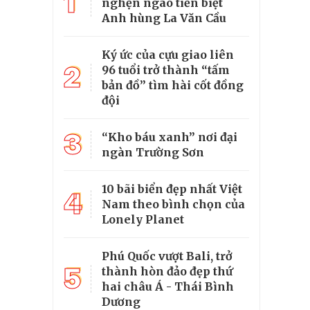
1
nghẹn ngào tiễn biệt
Anh hùng La Văn Cầu
Ký ức của cựu giao liên
2
96 tuổi trở thành “tấm
bản đồ” tìm hài cốt đồng
đội
3
“Kho báu xanh” nơi đại
ngàn Trường Sơn
10 bãi biển đẹp nhất Việt
4
Nam theo bình chọn của
Lonely Planet
Phú Quốc vượt Bali, trở
5
thành hòn đảo đẹp thứ
hai châu Á - Thái Bình
Dương