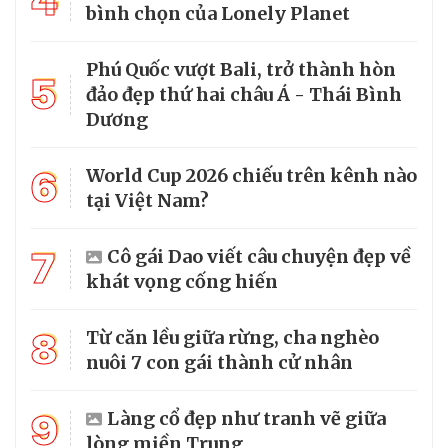
4
bình chọn của Lonely Planet
Phú Quốc vượt Bali, trở thành hòn
5
đảo đẹp thứ hai châu Á - Thái Bình
Dương
6
World Cup 2026 chiếu trên kênh nào
tại Việt Nam?
7
Cô gái Dao viết câu chuyện đẹp về
khát vọng cống hiến
8
Từ căn lều giữa rừng, cha nghèo
nuôi 7 con gái thành cử nhân
9
Làng cổ đẹp như tranh vẽ giữa
lòng miền Trung