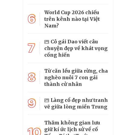
World Cup 2026 chiếu
6
trên kênh nào tại Việt
Nam?
Cô gái Dao viết câu
7
chuyện đẹp về khát vọng
cống hiến
Từ căn lều giữa rừng, cha
8
nghèo nuôi 7 con gái
thành cử nhân
9
Làng cổ đẹp như tranh
vẽ giữa lòng miền Trung
Thăm không gian lưu
10
giữ kí ức lịch sử về cố