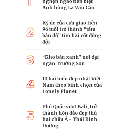
1
nghẹn ngào tiễn biệt
Anh hùng La Văn Cầu
Ký ức của cựu giao liên
2
96 tuổi trở thành “tấm
bản đồ” tìm hài cốt đồng
đội
3
“Kho báu xanh” nơi đại
ngàn Trường Sơn
10 bãi biển đẹp nhất Việt
4
Nam theo bình chọn của
Lonely Planet
Phú Quốc vượt Bali, trở
5
thành hòn đảo đẹp thứ
hai châu Á - Thái Bình
Dương