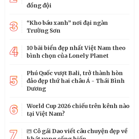
đồng đội
3
“Kho báu xanh” nơi đại ngàn
Trường Sơn
4
10 bãi biển đẹp nhất Việt Nam theo
bình chọn của Lonely Planet
Phú Quốc vượt Bali, trở thành hòn
5
đảo đẹp thứ hai châu Á - Thái Bình
Dương
6
World Cup 2026 chiếu trên kênh nào
tại Việt Nam?
7
Cô gái Dao viết câu chuyện đẹp về
khát vọng cống hiến