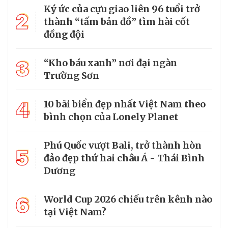
Ký ức của cựu giao liên 96 tuổi trở
2
thành “tấm bản đồ” tìm hài cốt
đồng đội
3
“Kho báu xanh” nơi đại ngàn
Trường Sơn
4
10 bãi biển đẹp nhất Việt Nam theo
bình chọn của Lonely Planet
Phú Quốc vượt Bali, trở thành hòn
5
đảo đẹp thứ hai châu Á - Thái Bình
Dương
6
World Cup 2026 chiếu trên kênh nào
tại Việt Nam?