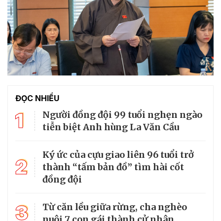
ĐỌC NHIỀU
1
Người đồng đội 99 tuổi nghẹn ngào
tiễn biệt Anh hùng La Văn Cầu
Ký ức của cựu giao liên 96 tuổi trở
2
thành “tấm bản đồ” tìm hài cốt
đồng đội
3
Từ căn lều giữa rừng, cha nghèo
nuôi 7 con gái thành cử nhân