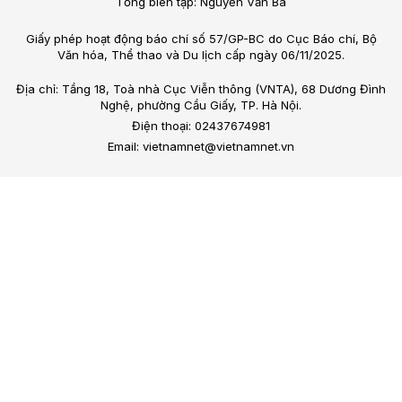
Tổng biên tập: Nguyễn Văn Bá
Giấy phép hoạt động báo chí số 57/GP-BC do Cục Báo chí, Bộ
Văn hóa, Thể thao và Du lịch cấp ngày 06/11/2025.
Địa chỉ: Tầng 18, Toà nhà Cục Viễn thông (VNTA), 68 Dương Đình
Nghệ, phường Cầu Giấy, TP. Hà Nội.
Điện thoại: 02437674981
Email: vietnamnet@vietnamnet.vn