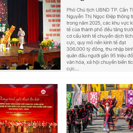
Phó Chủ tịch UBND TP. Cần T
Nguyễn Thị Ngọc Điệp thông ti
trong năm 2025, các khu vực k
tế của thành phố đều tăng trưở
cơ cấu kinh tế chuyển dịch tích
cực, quy mô nền kinh tế đạt
306.000 tỷ đồng, thu nhập bìn
quân đầu người gần 95 triệu đ
văn hóa, xã hội chuyển biến tí
cực…