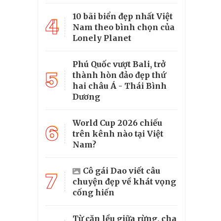
10 bãi biển đẹp nhất Việt
4
Nam theo bình chọn của
Lonely Planet
Phú Quốc vượt Bali, trở
5
thành hòn đảo đẹp thứ
hai châu Á - Thái Bình
Dương
World Cup 2026 chiếu
6
trên kênh nào tại Việt
Nam?
Cô gái Dao viết câu
7
chuyện đẹp về khát vọng
cống hiến
Từ căn lều giữa rừng, cha