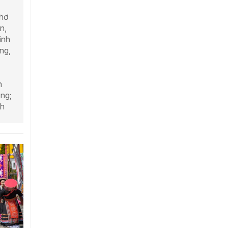
hơ
n,
inh
ng,
h
ồng;
ch