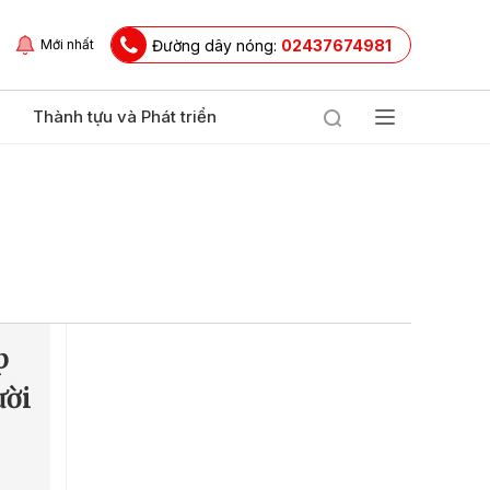
Đường dây nóng:
02437674981
Mới nhất
Thành tựu và Phát triển
p
ười