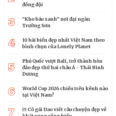
đồng đội
3
“Kho báu xanh” nơi đại ngàn
Trường Sơn
4
10 bãi biển đẹp nhất Việt Nam theo
bình chọn của Lonely Planet
Phú Quốc vượt Bali, trở thành hòn
5
đảo đẹp thứ hai châu Á - Thái Bình
Dương
6
World Cup 2026 chiếu trên kênh nào
tại Việt Nam?
7
Cô gái Dao viết câu chuyện đẹp về
khát vọng cống hiến