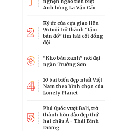
1
nghẹn ngào tiễn biệt
Anh hùng La Văn Cầu
Ký ức của cựu giao liên
2
96 tuổi trở thành “tấm
bản đồ” tìm hài cốt đồng
đội
3
“Kho báu xanh” nơi đại
ngàn Trường Sơn
10 bãi biển đẹp nhất Việt
4
Nam theo bình chọn của
Lonely Planet
Phú Quốc vượt Bali, trở
5
thành hòn đảo đẹp thứ
hai châu Á - Thái Bình
Dương