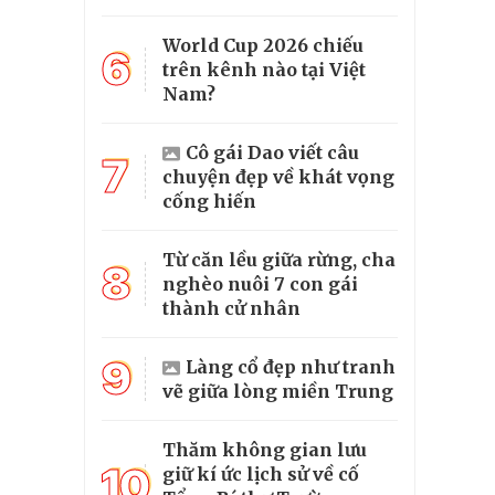
World Cup 2026 chiếu
6
trên kênh nào tại Việt
Nam?
Cô gái Dao viết câu
7
chuyện đẹp về khát vọng
cống hiến
Từ căn lều giữa rừng, cha
8
nghèo nuôi 7 con gái
thành cử nhân
9
Làng cổ đẹp như tranh
vẽ giữa lòng miền Trung
Thăm không gian lưu
10
giữ kí ức lịch sử về cố