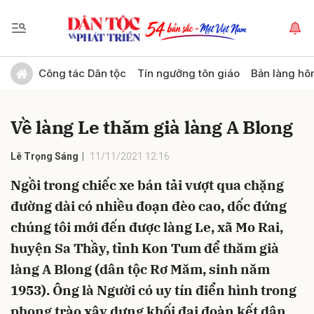
Gửi bình luận
Công tác Dân tộc
Tín ngưỡng tôn giáo
Bản làng hô
Về làng Le thăm già làng A Blong
Lê Trọng Sáng
11/11/2021 12:16
Ngồi trong chiếc xe bán tải vượt qua chặng
đường dài có nhiều đoạn đèo cao, dốc đứng
Hủy
Gửi
chúng tôi mới đến được làng Le, xã Mo Rai,
huyện Sa Thầy, tỉnh Kon Tum để thăm già
làng A Blong (dân tộc Rơ Măm, sinh năm
1953). Ông là Người có uy tín điển hình trong
phong trào xây dựng khối đại đoàn kết dân