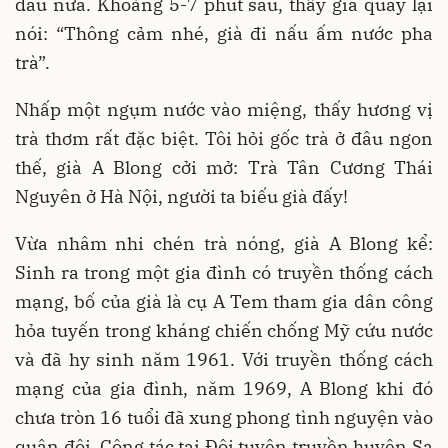
đâu nữa. Khoảng 5-7 phút sau, thấy già quay lại
nói: “Thông cảm nhé, già đi nấu ấm nước pha
trà”.
Nhấp một ngụm nước vào miệng, thấy hương vị
trà thơm rất đặc biệt. Tôi hỏi gốc trà ở đâu ngon
thế, già A Blong cởi mở: Trà Tân Cương Thái
Nguyên ở Hà Nội, người ta biếu già đấy!
Vừa nhâm nhi chén trà nóng, già A Blong kể:
Sinh ra trong một gia đình có truyền thống cách
mạng, bố của già là cụ A Tem tham gia dân công
hỏa tuyến trong kháng chiến chống Mỹ cứu nước
và đã hy sinh năm 1961. Với truyền thống cách
mạng của gia đình, năm 1969, A Blong khi đó
chưa tròn 16 tuổi đã xung phong tình nguyện vào
quân đội. Công tác tại Đội tuyên truyền huyện Sa