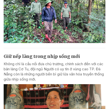
Giữ nếp làng trong nhịp sống mới
Không chỉ là cầu nối đưa chủ trương, chính sách đến với các
bản làng Cơ Tu, đội ngũ Người có uy tín ở vùng cao TP. Đà
Nẵng còn là những người bền bỉ giữ lửa văn hóa truyền thống
giữa nhịp sống mới.