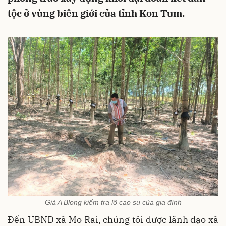
tộc ở vùng biên giới của tỉnh Kon Tum.
Già A Blong kiểm tra lô cao su của gia đình
Đến UBND xã Mo Rai, chúng tôi được lãnh đạo xã