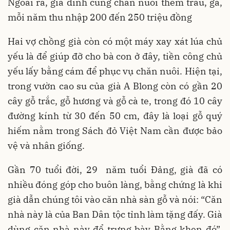
Ngoài ra, gia đình cũng chăn nuôi thêm trâu, gà,
mỗi năm thu nhập 200 đến 250 triệu đồng
Hai vợ chồng già còn có một máy xay xát lúa chủ
yếu là để giúp đỡ cho bà con ở đây, tiền công chủ
yếu lấy bằng cám để phục vụ chăn nuôi. Hiện tại,
trong vườn cao su của già A Blong còn có gần 20
cây gỗ trắc, gỗ hương và gỗ cà te, trong đó 10 cây
đường kính từ 30 đến 50 cm, đây là loại gỗ quý
hiếm nằm trong Sách đỏ Việt Nam cần được bảo
vệ và nhân giống.
Gần 70 tuổi đời, 29 năm tuổi Đảng, già đã có
nhiều đóng góp cho buôn làng, bằng chứng là khi
già dẫn chúng tôi vào căn nhà sàn gỗ và nói: “Căn
nhà này là của Ban Dân tộc tỉnh làm tặng đấy. Già
dùng căn nhà này để trưng bày Bằng khen đó”.