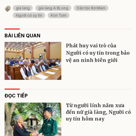
già làng
già làng A BLong
Dân tộc Rơ Măm
Người có uy tín
Kon Tum
BÀI LIÊN QUAN
Phát huy vai trò của
Người có uy tín trong bảo
vệ an ninh biên giới
ĐỌC TIẾP
Từ người lính năm xưa
đến nữ già làng, Người có
uy tín hôm nay