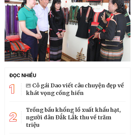
ĐỌC NHIỀU
1
Cô gái Dao viết câu chuyện đẹp về
khát vọng cống hiến
Trồng bầu khổng lồ xuất khẩu hạt,
2
người dân Đắk Lắk thu về trăm
triệu