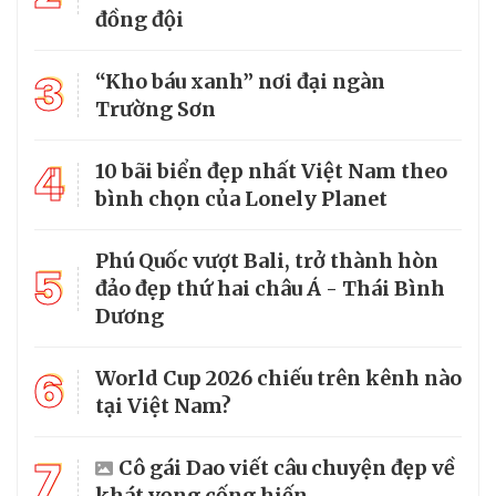
đồng đội
3
“Kho báu xanh” nơi đại ngàn
Trường Sơn
4
10 bãi biển đẹp nhất Việt Nam theo
bình chọn của Lonely Planet
Phú Quốc vượt Bali, trở thành hòn
5
đảo đẹp thứ hai châu Á - Thái Bình
Dương
6
World Cup 2026 chiếu trên kênh nào
tại Việt Nam?
7
Cô gái Dao viết câu chuyện đẹp về
khát vọng cống hiến