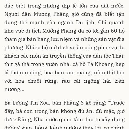
đặc biệt trong những dịp lễ lớn của đất nước.
Người dân Mường Phăng giờ cũng đã biết tận
dụng thế mạnh của ngành Du lịch. Chỉ quanh
khu vực di tích Mường Phăng đã có tới gần 50 hộ
tham gia bán hàng lưu niệm và những sản vật địa
phương. Nhiều hộ mở dịch vụ ăn uống phục vụ du
khách các món ăn truyền thống của dân tộc Thái:
thịt gà thả trong vườn nhà, cá hồ Pá Khoang kẹp
lá thơm nướng, hoa ban xào măng, nộm thịt lợn
với hoa chuối rừng, rau cải ngồng hái trên
nương...
Bà Lường Thị Xóa, bản Phăng 3 kể rằng: “Trước
đây, bà con trong bản không đủ ăn, đủ mặc, giờ
được Đảng, Nhà nước quan tâm đầu tư xây dựng
đường giao thông, kênh mương thủy lợi, có chính