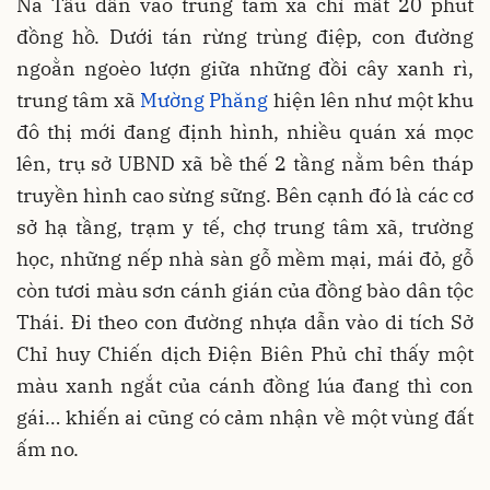
Nà Tấu dẫn vào trung tâm xã chỉ mất 20 phút
đồng hồ. Dưới tán rừng trùng điệp, con đường
ngoằn ngoèo lượn giữa những đồi cây xanh rì,
trung tâm xã
Mường Phăng
hiện lên như một khu
đô thị mới đang định hình, nhiều quán xá mọc
lên, trụ sở UBND xã bề thế 2 tầng nằm bên tháp
truyền hình cao sừng sững. Bên cạnh đó là các cơ
sở hạ tầng, trạm y tế, chợ trung tâm xã, trường
học, những nếp nhà sàn gỗ mềm mại, mái đỏ, gỗ
còn tươi màu sơn cánh gián của đồng bào dân tộc
Thái. Đi theo con đường nhựa dẫn vào di tích Sở
Chỉ huy Chiến dịch Điện Biên Phủ chỉ thấy một
màu xanh ngắt của cánh đồng lúa đang thì con
gái… khiến ai cũng có cảm nhận về một vùng đất
ấm no.