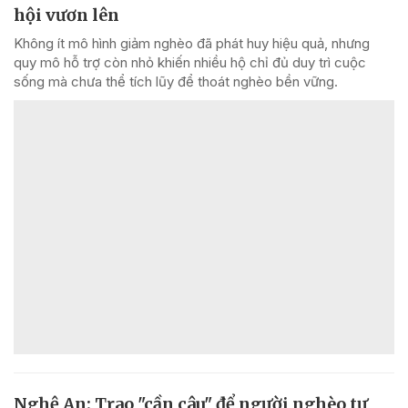
hội vươn lên
Không ít mô hình giảm nghèo đã phát huy hiệu quả, nhưng
quy mô hỗ trợ còn nhỏ khiến nhiều hộ chỉ đủ duy trì cuộc
sống mà chưa thể tích lũy để thoát nghèo bền vững.
Nghệ An: Trao "cần câu" để người nghèo tự