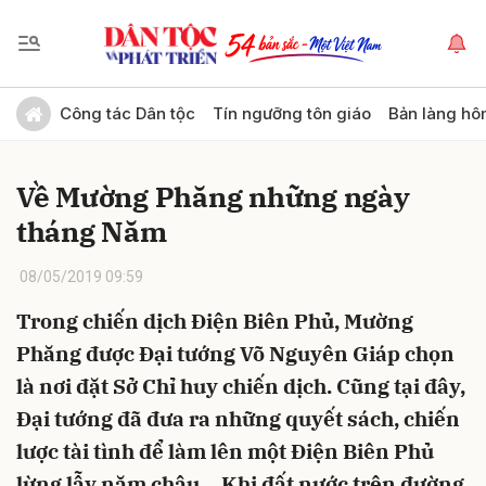
Gửi bình luận
Công tác Dân tộc
Tín ngưỡng tôn giáo
Bản làng hô
Về Mường Phăng những ngày
tháng Năm
08/05/2019 09:59
Trong chiến dịch Điện Biên Phủ, Mường
Hủy
Gửi
Phăng được Đại tướng Võ Nguyên Giáp chọn
là nơi đặt Sở Chỉ huy chiến dịch. Cũng tại đây,
Đại tướng đã đưa ra những quyết sách, chiến
lược tài tình để làm lên một Điện Biên Phủ
lừng lẫy năm châu… Khi đất nước trên đường