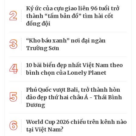
Ký ức của cựu giao liên 96 tuổi trở
2
thành “tấm bản đồ” tìm hài cốt
đồng đội
3
“Kho báu xanh” nơi đại ngàn
Trường Sơn
4
10 bãi biển đẹp nhất Việt Nam theo
bình chọn của Lonely Planet
Phú Quốc vượt Bali, trở thành hòn
5
đảo đẹp thứ hai châu Á - Thái Bình
Dương
6
World Cup 2026 chiếu trên kênh nào
tại Việt Nam?