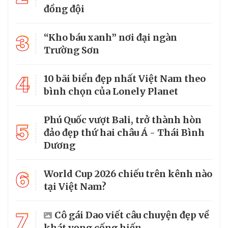
đồng đội
3
“Kho báu xanh” nơi đại ngàn
Trường Sơn
4
10 bãi biển đẹp nhất Việt Nam theo
bình chọn của Lonely Planet
Phú Quốc vượt Bali, trở thành hòn
5
đảo đẹp thứ hai châu Á - Thái Bình
Dương
6
World Cup 2026 chiếu trên kênh nào
tại Việt Nam?
7
Cô gái Dao viết câu chuyện đẹp về
khát vọng cống hiến