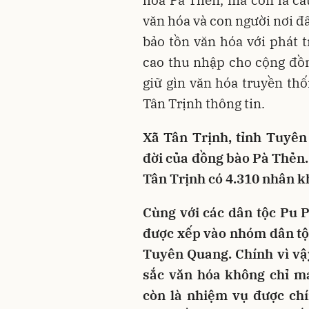
hóa Pà Thẻn, mà còn là cầ
văn hóa và con người nơi đâ
bảo tồn văn hóa với phát t
cao thu nhập cho cộng đồn
giữ gìn văn hóa truyền thố
Tân Trịnh thông tin.
Xã Tân Trịnh, tỉnh Tuyên
đời của đồng bào Pà Thẻn.
Tân Trịnh có 4.310 nhân k
Cùng với các dân tộc Pu P
được xếp vào nhóm dân tộc
Tuyên Quang. Chính vì vậy
sắc văn hóa không chỉ m
còn là nhiệm vụ được c