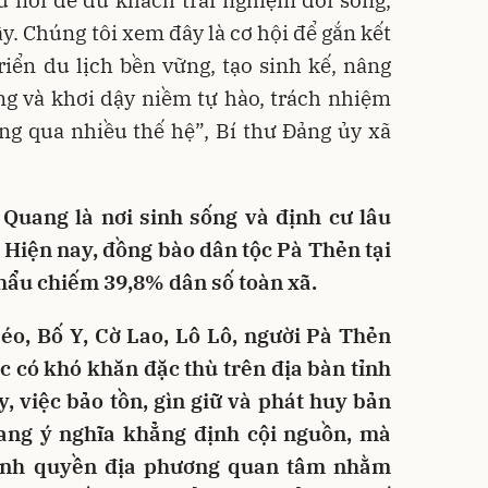
u nối để du khách trải nghiệm đời sống,
y. Chúng tôi xem đây là cơ hội để gắn kết
riển du lịch bền vững, tạo sinh kế, nâng
g và khơi dậy niềm tự hào, trách nhiệm
ng qua nhiều thế hệ”, Bí thư Đảng ủy xã
 Quang là nơi sinh sống và định cư lâu
 Hiện nay, đồng bào dân tộc Pà Thẻn tại
hẩu chiếm 39,8% dân số toàn xã.
éo, Bố Y, Cờ Lao, Lô Lô, người Pà Thẻn
 có khó khăn đặc thù trên địa bàn tỉnh
, việc bảo tồn, gìn giữ và phát huy bản
ang ý nghĩa khẳng định cội nguồn, mà
hính quyền địa phương quan tâm nhằm