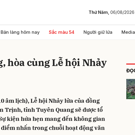
Thứ Năm,
06/08/2026
bình luận
Bản làng hôm nay
Sắc màu 54
Người giữ lửa
Media
, hòa cùng Lễ hội Nhảy
ĐỌC
10 âm lịch), Lễ hội Nhảy lửa của đồng
Hủy
G
n Trịnh, tỉnh Tuyên Quang sẽ được tổ
. Sự kiện hứa hẹn mang đến không gian
h điểm nhấn trong chuỗi hoạt động văn