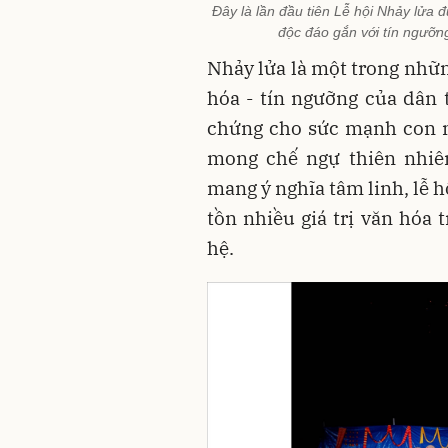
Đây là lần đầu tiên Lễ hội Nhảy lửa 
độc đáo gắn với tín ngưỡn
Nhảy lửa là một trong nhữn
hóa - tín ngưỡng của dân
chứng cho sức mạnh con n
mong chế ngự thiên nhiên
mang ý nghĩa tâm linh, lễ 
tồn nhiều giá trị văn hóa 
hệ.