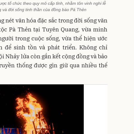
được tổ chức theo quy mô cấp tỉnh, nhằm tôn vinh nghi lễ
g và đời sống tinh thần của đồng bào Pà Thẻn
g nét văn hóa đặc sắc trong đời sống văn
 tộc Pà Thẻn tại Tuyên Quang, vừa minh
gười trong cuộc sống, vừa thể hiện ước
 để sinh tồn và phát triển. Không chỉ
hội Nhảy lửa còn gắn kết cộng đồng và bảo
truyền thống được gìn giữ qua nhiều thế