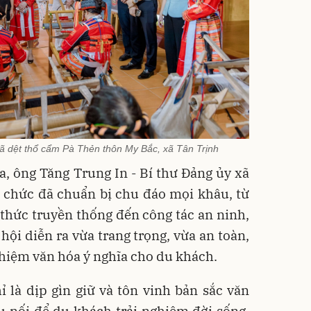
ã dệt thổ cẩm Pà Thẻn thôn My Bắc, xã Tân Trịnh
, ông Tăng Trung In - Bí thư Đảng ủy xã
ổ chức đã chuẩn bị chu đáo mọi khâu, từ
i thức truyền thống đến công tác an ninh,
ội diễn ra vừa trang trọng, vừa an toàn,
hiệm văn hóa ý nghĩa cho du khách.
 là dịp gìn giữ và tôn vinh bản sắc văn