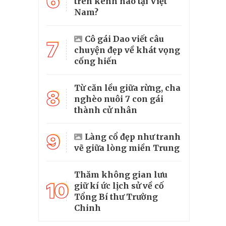
6
trên kênh nào tại Việt
Nam?
Cô gái Dao viết câu
7
chuyện đẹp về khát vọng
cống hiến
Từ căn lều giữa rừng, cha
8
nghèo nuôi 7 con gái
thành cử nhân
9
Làng cổ đẹp như tranh
vẽ giữa lòng miền Trung
Thăm không gian lưu
10
giữ kí ức lịch sử về cố
Tổng Bí thư Trường
Chinh