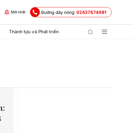
Đường dây nóng:
02437674981
Mới nhất
Thành tựu và Phát triển
h:
8