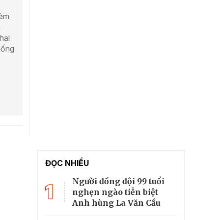
kèm
h
hại
hống
ĐỌC NHIỀU
Người đồng đội 99 tuổi
1
nghẹn ngào tiễn biệt
Anh hùng La Văn Cầu