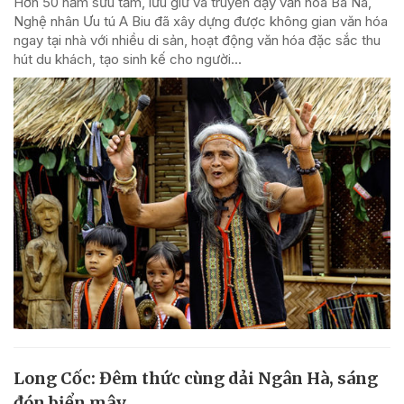
Hơn 50 năm sưu tầm, lưu giữ và truyền dạy văn hóa Ba Na,
Nghệ nhân Ưu tú A Biu đã xây dựng được không gian văn hóa
ngay tại nhà với nhiều di sản, hoạt động văn hóa đặc sắc thu
hút du khách, tạo sinh kế cho người...
Long Cốc: Đêm thức cùng dải Ngân Hà, sáng
đón biển mây