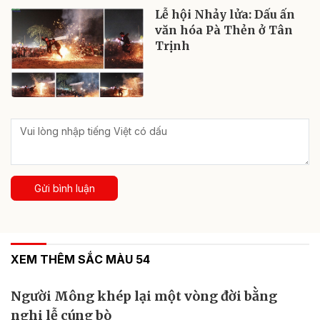
Lễ hội Nhảy lửa: Dấu ấn
văn hóa Pà Thẻn ở Tân
Trịnh
Gửi bình luận
XEM THÊM SẮC MÀU 54
Người Mông khép lại một vòng đời bằng
nghi lễ cúng bò