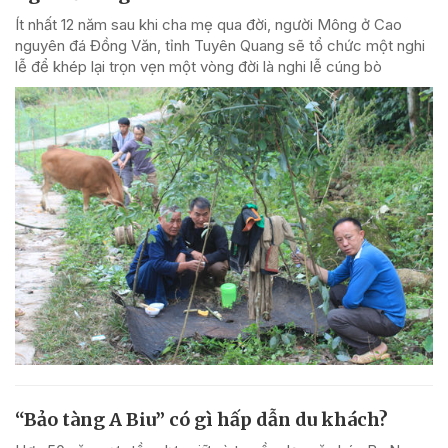
Ít nhất 12 năm sau khi cha mẹ qua đời, người Mông ở Cao
nguyên đá Đồng Văn, tỉnh Tuyên Quang sẽ tổ chức một nghi
lễ để khép lại trọn vẹn một vòng đời là nghi lễ cúng bò
“Bảo tàng A Biu” có gì hấp dẫn du khách?