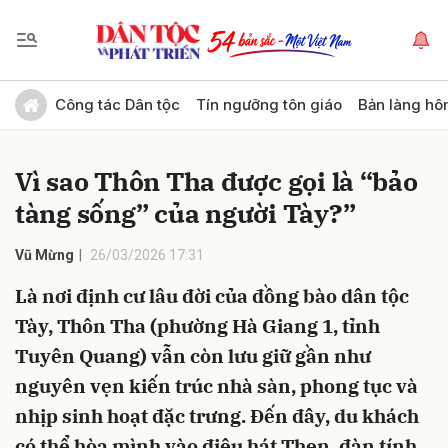
Gửi bình luận
Công tác Dân tộc
Tín ngưỡng tôn giáo
Bản làng hô
Vì sao Thôn Tha được gọi là “bảo
tàng sống” của người Tày?”
Vũ Mừng
26/03/2026 17:31
Là nơi định cư lâu đời của đồng bào dân tộc
Hủy
Gửi
Tày, Thôn Tha (phường Hà Giang 1, tỉnh
Tuyên Quang) vẫn còn lưu giữ gần như
nguyên vẹn kiến trúc nhà sàn, phong tục và
nhịp sinh hoạt đặc trưng. Đến đây, du khách
có thể hòa mình vào điệu hát Then, đàn tính