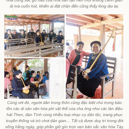
hòa cùng sắc gỗ nâu của nhà sàn tạo nên một khung cảnh giản
dị mà cuốn hút, khiến ai đặt chân đến cũng thấy lòng dịu lại.
Cùng với đó, người dân trong thôn cũng đặc biệt chú trọng bảo
tồn các di sản văn hóa phi vật thể của cha ông như các làn điệu
hát Then, đàn Tính cùng nhiều loại nhạc cụ dân tộc, trang phục
truyền thống và trò chơi dân gian… Tất cả được duy trì trong đời
sống hằng ngày, góp phần giữ gìn trọn vẹn bản sắc văn hóa Tày.