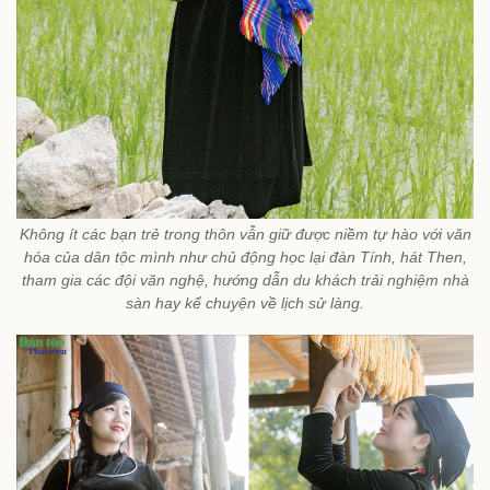
Không ít các bạn trẻ trong thôn vẫn giữ được niềm tự hào với văn
hóa của dân tộc mình như chủ động học lại đàn Tính, hát Then,
tham gia các đội văn nghệ, hướng dẫn du khách trải nghiệm nhà
sàn hay kể chuyện về lịch sử làng.