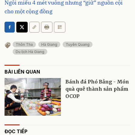
Ngôi miếu 4 mét vuông nhưng “giữ” nguồn cội
cho một cộng đồng
Thôn Tha
Hà Giang
Tuyên Quang
Du lịch Hà Giang
BÀI LIÊN QUAN
Bánh đá Phó Bảng - Món
quà quê thành sản phẩm
OCOP
ĐỌC TIẾP