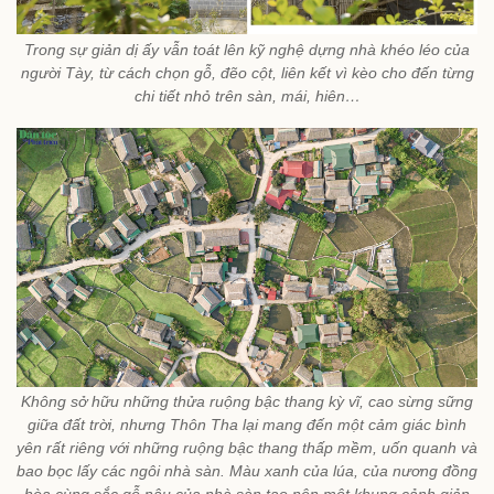
Trong sự giản dị ấy vẫn toát lên kỹ nghệ dựng nhà khéo léo của
người Tày, từ cách chọn gỗ, đẽo cột, liên kết vì kèo cho đến từng
chi tiết nhỏ trên sàn, mái, hiên…
Không sở hữu những thửa ruộng bậc thang kỳ vĩ, cao sừng sững
giữa đất trời, nhưng Thôn Tha lại mang đến một cảm giác bình
yên rất riêng với những ruộng bậc thang thấp mềm, uốn quanh và
bao bọc lấy các ngôi nhà sàn. Màu xanh của lúa, của nương đồng