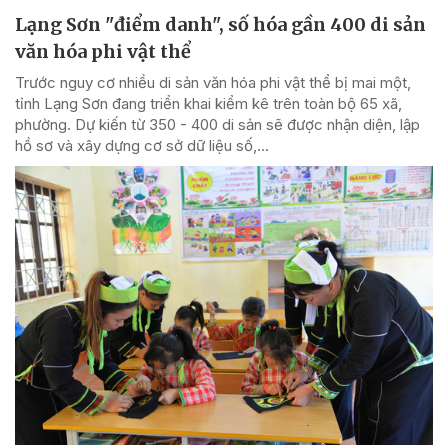
Lạng Sơn "điểm danh", số hóa gần 400 di sản
văn hóa phi vật thể
Trước nguy cơ nhiều di sản văn hóa phi vật thể bị mai một,
tỉnh Lạng Sơn đang triển khai kiểm kê trên toàn bộ 65 xã,
phường. Dự kiến từ 350 - 400 di sản sẽ được nhận diện, lập
hồ sơ và xây dựng cơ sở dữ liệu số,...