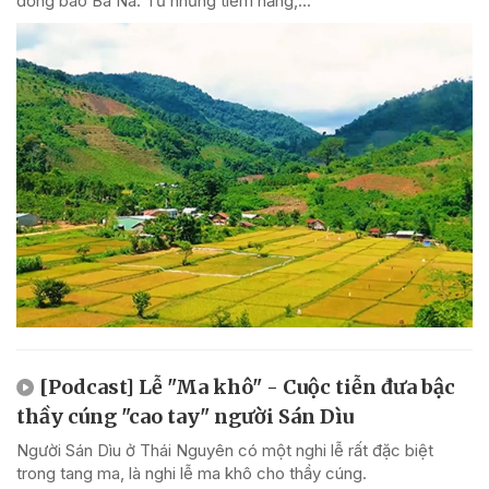
đồng bào Ba Na. Từ những tiềm năng,...
[Podcast] Lễ "Ma khô" - Cuộc tiễn đưa bậc
thầy cúng "cao tay" người Sán Dìu
Người Sán Dìu ở Thái Nguyên có một nghi lễ rất đặc biệt
trong tang ma, là nghi lễ ma khô cho thầy cúng.