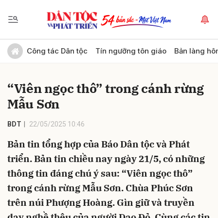
Gửi bình luận
Công tác Dân tộc
Tín ngưỡng tôn giáo
Bản làng hô
“Viên ngọc thô” trong cánh rừng
Mẫu Sơn
BDT
22/05/2025 10:46
Bản tin tổng hợp của Báo Dân tộc và Phát
Hủy
Gửi
triển. Bản tin chiều nay ngày 21/5, có những
thông tin đáng chú ý sau: “Viên ngọc thô”
trong cánh rừng Mẫu Sơn. Chùa Phúc Sơn
trên núi Phượng Hoàng. Gìn giữ và truyền
dạy nghề thêu của người Dao Đỏ. Cùng các tin