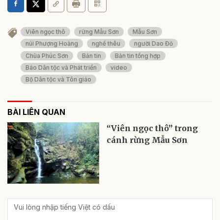
Viên ngọc thô
rừng Mẫu Sơn
Mẫu Sơn
núi Phượng Hoàng
nghề thêu
người Dao Đỏ
Chùa Phúc Sơn
Bản tin
Bản tin tổng hợp
Báo Dân tộc và Phát triển
video
Bộ Dân tộc và Tôn giáo
BÀI LIÊN QUAN
“Viên ngọc thô” trong
cánh rừng Mẫu Sơn