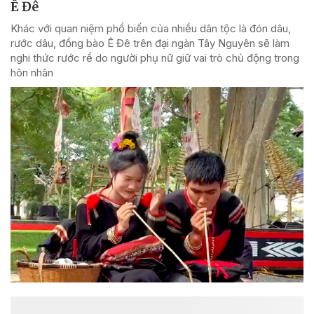
Ê Đê
Khác với quan niệm phổ biến của nhiều dân tộc là đón dâu,
rước dâu, đồng bào Ê Đê trên đại ngàn Tây Nguyên sẽ làm
nghi thức rước rể do người phụ nữ giữ vai trò chủ động trong
hôn nhân