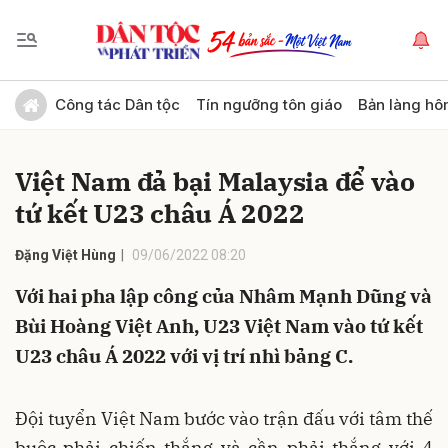
Gửi bình luận
Công tác Dân tộc
Tín ngưỡng tôn giáo
Bản làng hô
Việt Nam đả bại Malaysia để vào
tứ kết U23 châu Á 2022
Đặng Việt Hùng
09/06/2022 08:20
Với hai pha lập công của Nhâm Mạnh Dũng và
Hủy
Gửi
Bùi Hoàng Việt Anh, U23 Việt Nam vào tứ kết
U23 châu Á 2022 với vị trí nhì bảng C.
Đội tuyển Việt Nam bước vào trận đấu với tâm thế
buộc phải chiến thắng và cần phải thắng với 4