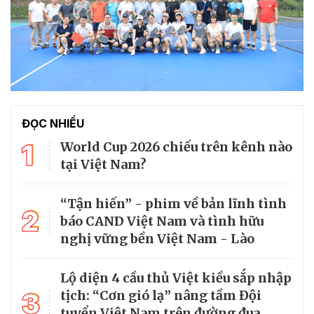
ĐỌC NHIỀU
1
World Cup 2026 chiếu trên kênh nào
tại Việt Nam?
“Tận hiến” - phim về bản lĩnh tình
2
báo CAND Việt Nam và tình hữu
nghị vững bền Việt Nam - Lào
Lộ diện 4 cầu thủ Việt kiều sắp nhập
3
tịch: “Cơn gió lạ” nâng tầm Đội
tuyển Việt Nam trên đường đua