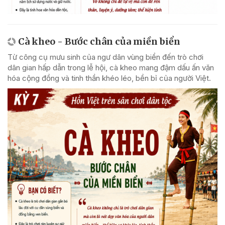
Cà kheo - Bước chân của miền biển
Từ công cụ mưu sinh của ngư dân vùng biển đến trò chơi
dân gian hấp dẫn trong lễ hội, cà kheo mang đậm dấu ấn văn
hóa cộng đồng và tinh thần khéo léo, bền bỉ của người Việt.