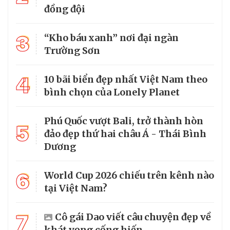
đồng đội
3
“Kho báu xanh” nơi đại ngàn
Trường Sơn
4
10 bãi biển đẹp nhất Việt Nam theo
bình chọn của Lonely Planet
Phú Quốc vượt Bali, trở thành hòn
5
đảo đẹp thứ hai châu Á - Thái Bình
Dương
6
World Cup 2026 chiếu trên kênh nào
tại Việt Nam?
7
Cô gái Dao viết câu chuyện đẹp về
khát vọng cống hiến