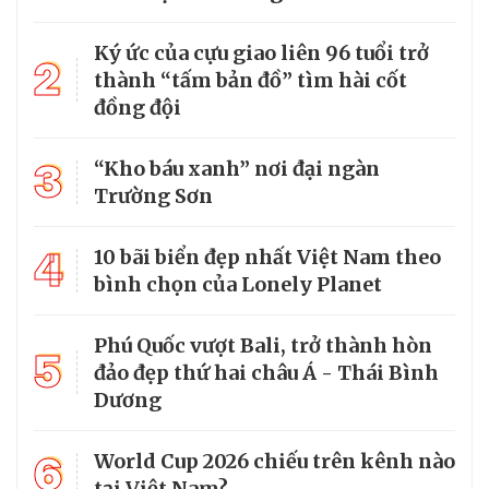
Ký ức của cựu giao liên 96 tuổi trở
2
thành “tấm bản đồ” tìm hài cốt
đồng đội
3
“Kho báu xanh” nơi đại ngàn
Trường Sơn
4
10 bãi biển đẹp nhất Việt Nam theo
bình chọn của Lonely Planet
Phú Quốc vượt Bali, trở thành hòn
5
đảo đẹp thứ hai châu Á - Thái Bình
Dương
6
World Cup 2026 chiếu trên kênh nào
tại Việt Nam?