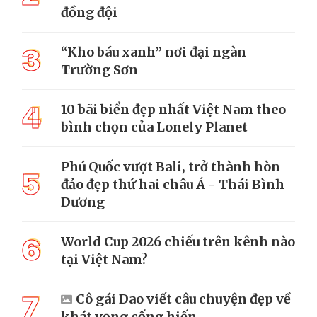
đồng đội
3
“Kho báu xanh” nơi đại ngàn
Trường Sơn
4
10 bãi biển đẹp nhất Việt Nam theo
bình chọn của Lonely Planet
Phú Quốc vượt Bali, trở thành hòn
5
đảo đẹp thứ hai châu Á - Thái Bình
Dương
6
World Cup 2026 chiếu trên kênh nào
tại Việt Nam?
7
Cô gái Dao viết câu chuyện đẹp về
khát vọng cống hiến