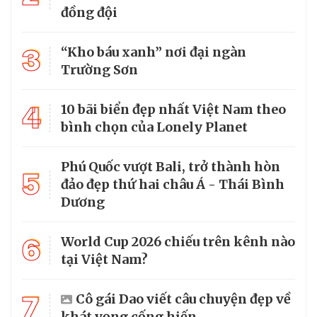
đồng đội
3
“Kho báu xanh” nơi đại ngàn
Trường Sơn
4
10 bãi biển đẹp nhất Việt Nam theo
bình chọn của Lonely Planet
Phú Quốc vượt Bali, trở thành hòn
5
đảo đẹp thứ hai châu Á - Thái Bình
Dương
6
World Cup 2026 chiếu trên kênh nào
tại Việt Nam?
7
Cô gái Dao viết câu chuyện đẹp về
khát vọng cống hiến