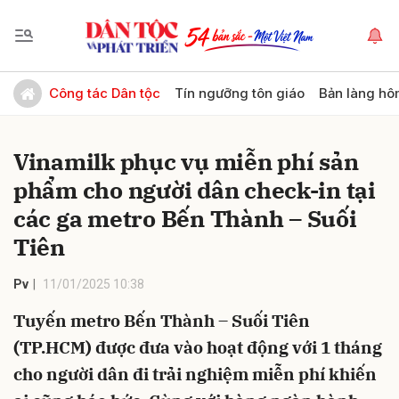
Gửi bình luận
Công tác Dân tộc
Tín ngưỡng tôn giáo
Bản làng hô
Vinamilk phục vụ miễn phí sản
phẩm cho người dân check-in tại
các ga metro Bến Thành – Suối
Tiên
Hủy
Gửi
Pv
11/01/2025 10:38
Tuyến metro Bến Thành – Suối Tiên
(TP.HCM) được đưa vào hoạt động với 1 tháng
cho người dân đi trải nghiệm miễn phí khiến