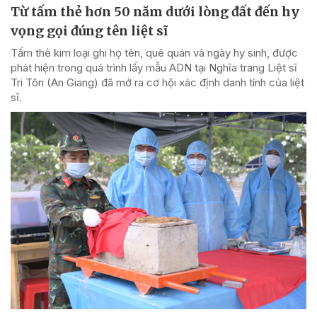
Từ tấm thẻ hơn 50 năm dưới lòng đất đến hy
vọng gọi đúng tên liệt sĩ
Tấm thẻ kim loại ghi họ tên, quê quán và ngày hy sinh, được
phát hiện trong quá trình lấy mẫu ADN tại Nghĩa trang Liệt sĩ
Tri Tôn (An Giang) đã mở ra cơ hội xác định danh tính của liệt
sĩ.