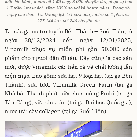
tuần lăn bánh, metro số 1 đã chạy 3.029 chuyến tàu, phục vụ hơn
1,7 triệu lượt khách, tăng 300% so với kế hoạch đề ra. Trong đó,
ngày cao điểm Tết Dương lịch 1/1 vừa qua, metro số 1 phục vụ
275.144 lượt với 246 chuyến tàu
Tại các ga metro tuyến Bến Thành – Suối Tiên, từ
ngày 28/12/2024 đến ngày 12/01/2025,
Vinamilk phục vụ miễn phí gần 50.000 sản
phẩm cho người dân đi tàu. Đây cũng là các sản
mới, được Vinamilk cải tiến cả về chất lượng lẫn
diện mạo. Bao gồm: sữa hạt 9 loại hạt (tại ga Bến
Thành), sữa tươi Vinamilk Green Farm (tại ga
Nhà hát Thành phố), sữa chua uống Probi (tại ga
Tân Cảng), sữa chua ăn (tại ga Đại học Quốc gia),
nước trái cây collagen (tại ga Suối Tiên).