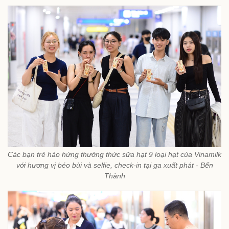
Các bạn trẻ hào hứng thưởng thức sữa hạt 9 loại hạt của Vinamilk
với hương vị béo bùi và selfie, check-in tại ga xuất phát - Bến
Thành