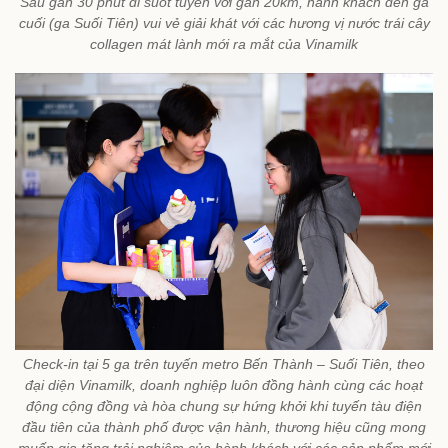
Sau gần 30 phút đi suốt tuyến với gần 20km, hành khách đến ga
cuối (ga Suối Tiên) vui vẻ giải khát với các hương vị nước trái cây
collagen mát lành mới ra mắt của Vinamilk
Check-in tại 5 ga trên tuyến metro Bến Thành – Suối Tiên, theo
đại diện Vinamilk, doanh nghiệp luôn đồng hành cùng các hoạt
động cộng đồng và hòa chung sự hứng khởi khi tuyến tàu điện
đầu tiên của thành phố được vận hành, thương hiệu cũng mong
muốn gia tăng trải nghiệm của hành khách với các sản phẩm mới